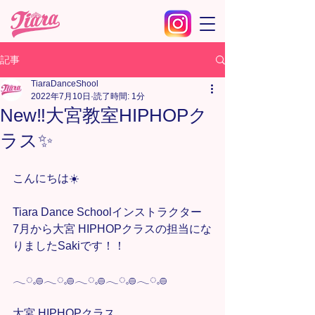
記事
TiaraDanceShool
2022年7月10日
読了時間: 1分
New‼️大宮教室HIPHOPク
ラス✨
こんにちは☀️
Tiara Dance Schoolインストラクター
7月から大宮 HIPHOPクラスの担当にな
りましたSakiです！！
𓂃◌𓈒𓐍𓂃◌𓈒𓐍𓂃◌𓈒𓐍𓂃◌𓈒𓐍𓂃◌𓈒𓐍
大宮 HIPHOPクラス