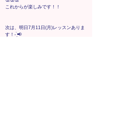
これからが楽しみです！！
次は、明日7月11日(月)レッスンありま
す！- ̗̀📢
お待ちしております🤍
Saki
すべて表示
最新記事