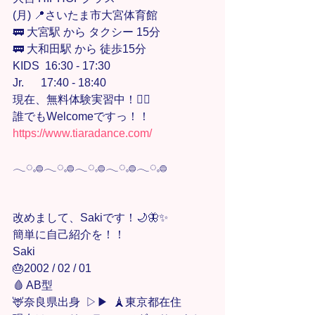
(月) 📍さいたま市大宮体育館
🚃 大宮駅 から タクシー 15分
🚃 大和田駅 から 徒歩15分
KIDS  16:30 - 17:30
Jr.      17:40 - 18:40
現在、無料体験実習中！🙋‍♀️
誰でもWelcomeですっ！！
https://www.tiaradance.com/
𓂃◌𓈒𓐍𓂃◌𓈒𓐍𓂃◌𓈒𓐍𓂃◌𓈒𓐍𓂃◌𓈒𓐍
改めまして、Sakiです！🌙🦋✨
簡単に自己紹介を！！
Saki
🎂2002 / 02 / 01
🩸 AB型
🦌奈良県出身  ▷▶︎  🗼東京都在住