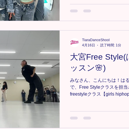
します🙇🙌 次回のレッスンは
お待ちしております🙌 🔸大
https://www.tiaradance.co
＊-＊-＊-＊-＊-＊ 新メンバー
軽にDMまたは、tiara.danc
さい📩💕 ＊-＊-＊-＊-＊-＊-
TiaraDanceShool
#TiaraDanceSchool #キッズダンス #キッズHIPHOP #埼
4月16日
読了時間: 1分
玉ダンス #埼玉キッズダンス 
大宮Free Sty
ス #大和田キッズダンス #
ンス
ッスン🌸)
みなさん、こんにちは！はる
で、Free Styleクラスを
freestyleクラス【girls 
プ・ストレッチ アイソレー
付 🎧Dream of You(with R3
先日は、ジャンルがgirls h
スンだったこともあり、1つ
て、反復しながら進めていき