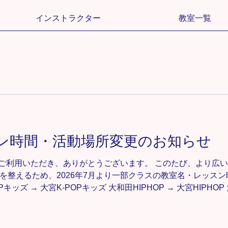
インストラクター
教室一覧
ン時間・活動場所変更のお知らせ
Schoolをご利用いただき、ありがとうございます。 このたび、よ
を整えるため、2026年7月より一部クラスの教室名・レッス
キッズ → 大宮K-POPキッズ 大和田HIPHOP → 大宮HIPHOP 大和
間 16:10〜17:10 K-POPキッズクラス 17:15〜18:15 HIPHOPク
場所 3クラスすべて 大宮体育館 に変更となります。 今後も一人
 引き続き、Tiara Dance Schoolをよろしくお願いいた