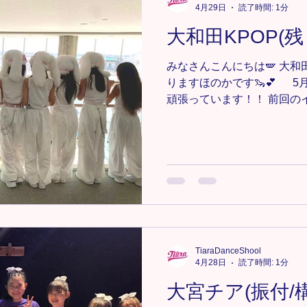
の中、ダンスだけではなく1
4月29日
読了時間: 1分
ントになっていたかと思いま
大和田KPOP(残り
ートをしてくださった保護
皆様、本当にありがとうございまし
みなさんこんにちは🪽 大和
Schoolでは、ダンスの技
りますほのかです🦦💕 
と」 「人
頑張っています！！ 前回の
付けもフォーメーションも全て
トまで残りのレッスンでは
付け、フォーメーションの
カッコよく見えるのかを意
う！❤️‍🔥 少人数で踊って
も増やしていきたいと思いま
見つけてどんどん吸収していきま
室KPOPジュニアクラス
https://www.tiaradance.co
TiaraDanceShool
＊-＊-＊-＊-＊-＊ 新メンバー
4月28日
読了時間: 1分
軽にDMまたは、tiara.danc
大宮チア(振付/構成
さい📩💕 ＊-＊-＊-＊-＊-＊-