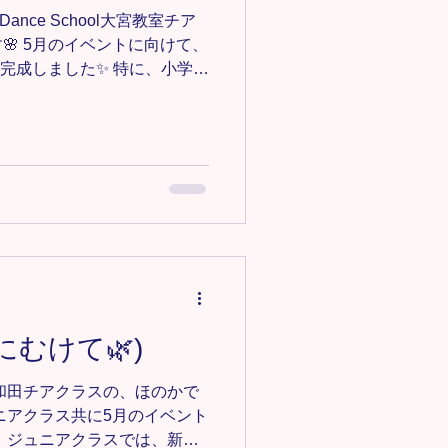
#キッズダンス #キッズチア #埼玉ダ
Dance School大宮教室チア
🌸 5月のイベントに向けて、
て完成しました✨ 特に、小学校
なレッスンの中、頑張ってつい
きいです🥹❤️‍🔥❤️‍🔥 残
みんながステージで自信を持
と思います♪ みんながんば
アダンスクラス
m/omiya-cheer ＊-＊-＊-＊-＊-
集中‼️ 見学•体験0円✨ お気軽
123@gmail.comにご連絡くださ
-＊-＊ #TiaraDanceSchool
 #埼玉ダンス #埼玉キッズダ
ズダンス #大宮チア #見沼区
にむけて🌿)
 #見沼区チア #大和田ダンス
和田チアクラスの、ほのかで
ュニアクラス共に5月のイベント
 ジュニアクラスでは、新し