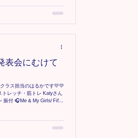
le(発表会にむけて
yleクラス担当のはるかです💛💛
トレッチ・筋トレ Katyさん
Me & My Girls/ Fifth
て、毎週新しい振付や構成が入っ
ますがみんな着実にできるよう
じです！まだまだ積み重ねて
reestyleクラス詳細
/omiya-free-style ＊-＊-＊-＊-