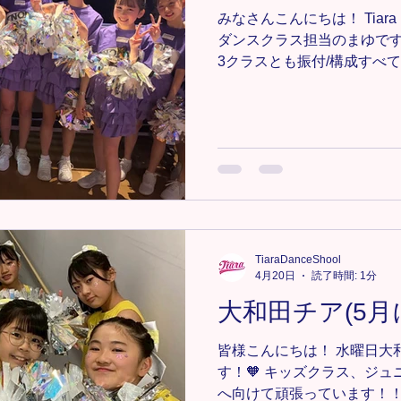
#TiaraDanceSchool 
みなさんこんにちは！ Tiara 
ンス #埼玉キッ
ダンスクラス担当のまゆです
3クラスとも振付/構成すべ
1年生/4年生は、急ピッチ
てきてくれてありがとうの気持ちが大
り３回のレッスンですが、
って踊れる様サポートしたい
れ〜🥰！！ 🔸大宮教室チ
https://www.tiaradance.co
＊-＊-＊-＊-＊ 新メンバー募
にDMまたは、tiara.dance
い📩💕 ＊-＊-＊-＊-＊-＊-＊-＊
TiaraDanceShool
#キッズダンス #キッズチア
4月20日
読了時間: 1分
ンス #大宮ダンス #大宮キッ
大和田チア(5月
ダンス #見沼区キッズダンス
#
皆様こんにちは！ 水曜日大
す！🧡 キッズクラス、ジ
へ向けて頑張っています！！