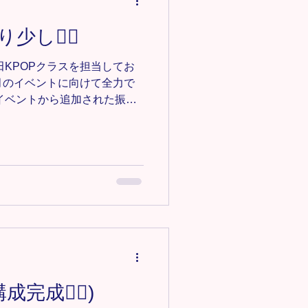
日を通して思い出に残るイベ
す🌈 朝早くから送迎・サポ
少し❤️‍🔥
者の皆様、イベント関係者の
た！ Tiara Dance
田KPOPクラスを担当してお
術だけではなく、 「挑戦するこ
5月のイベントに向けて全力で
イベントから追加された振り
完成しました👏👏 イベン
完成度を上げるために、振り
再確認どのように踊ればより
識して頑張っていきましょ
他のメンバーのダンスを見る時間
す！ お友達のいいところを
しょう！❤️‍🔥 🔸大和田教
m/owada-k-pop ＊-＊-＊-＊-＊-
募集中‼️ 見学•体験0円✨ お気
e123@gmail.comにご連絡くだ
完成❤️‍🔥)
＊-＊-＊-＊-＊