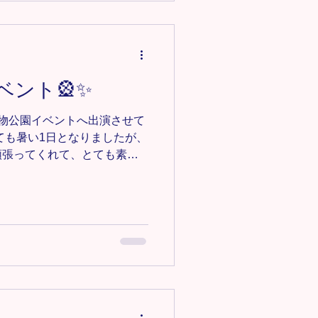
バー募集中‼️ 見学•体験0円✨ お
ce123@gmail.comにご連絡く
-＊-＊-＊-＊-＊
araダンススクール #Tiara #キッズ
IPHOP #チア #チアダンス
ベント🎡✨
ダンス #埼玉ダンススクール
武動物公園イベントへ出演させて
ても暑い1日となりましたが、
頑張ってくれて、とても素敵
Tiara Dance Schoolか
ス ・Girl’s HIPHOPクラ
演しました！ 初めてイベントに参
いる様子もありましたが、本
り発揮し、笑顔で堂々と踊る
💖 他チームのパフォーマン
もたちにとって大きな刺激に
イベント会場が東武動物公園
後もご家族で楽しめる雰囲気