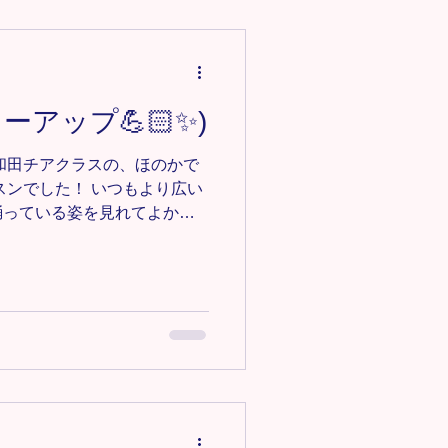
うに練習していきましょう✳︎
詳細
/omiya-free-style ＊-＊-＊-＊-
バー募集中‼️ 見学•体験0円✨ お
ーアップ💪🏻✨)
ce123@gmail.comにご連絡く
-＊-＊-＊-＊-＊
和田チアクラスの、ほのかで
スンでした！ いつもより広い
踊っている姿を見れてよかっ
ラスからジュニアクラスにな
 緊張気味でしたが、これか
、みんなで頑張っていきまし
みんなはメンバーが減ってしま
、人数が減ってもみんなのパ
うに今まで以上に元気に頑張
教室/チアダンスクラス詳細
m/owada-cheer ＊-＊-＊-＊-＊-
募集中‼️ 見学•体験0円✨ お気