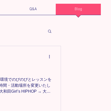
Q&A
Blog
り広い環境でのびのびとレッスンを
ン時間・活動場所を変更いたし
田Girl’s HIPHOP → 大宮
ラス 18:20〜19:20 Girl’s
ひとりが安心して楽しく成長でき
します。