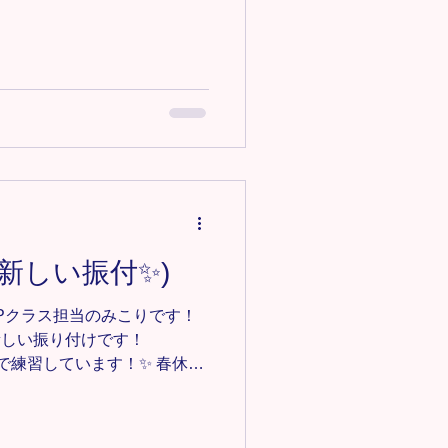
ながら、基礎トレーニングも
ジャンプの基礎の基礎という
くさん練習しました！🦶 足
麗な爪先で、高いジャンプが
後も地味なトレーニングも頑
🔸大和田教室/チアダンスクラ
ce.com/owada-cheer ＊-＊-＊-
メンバー募集中‼️ 見学•体験0円
ance123@gmail.comにご連
＊-＊-＊-＊-＊-＊-＊
#キッズダンス #キッズチア #埼玉ダ
(新しい振付✨)
玉チア #大宮ダンス #大宮キ
区ダンス #見沼
HOPクラス担当のみこりです！
新しい振り付けです！
解」で練習しています！✨ 春休み
みんなは学校でのことをたく
 ダンスは息抜きに、楽しみ
！ 今年度もよろしくお願い