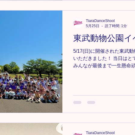
＊-＊-＊-＊-＊-＊-＊ 新メン
気軽にDMまたは、tiara.dan
ださい📩💕 ＊-＊-＊-＊-＊-＊
TiaraDanceShool
5月25日
読了時間: 1分
#TiaraDanceSchool #Ti
チア #キッズダンス #キッズH
東武動物公園イ
#HIPHOP #埼玉県 #埼玉
5/17(日)に開催された東
いただきました！ 当日はと
みんなが最後まで一生懸命
なイベントとなりました✨ 今回は、
ら ・チアクラス ・HIPHOPクラ
ス ・K-POPクラス が出
加する子や最初は緊張して
番では練習の成果をしっか
姿を見ることができました🥹
スを観ることもでき、子ど
なったと思います✨ また、
ということもあり、出演前
TiaraDanceShool