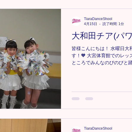
す！ よりクリアに踊れるよ
🔸大宮教室Freestyleクラス
TiaraDanceShool
https://www.tiaradance.com
4月15日
読了時間: 1分
＊-＊-＊-＊-＊-＊-＊ 新メン
大和田チア(パワ
気軽にDMまたは、tiara.dan
ださい📩💕 ＊-＊-＊-＊-＊-＊
皆様こんにちは！ 水曜日大
#TiaraDanceSchool #T
す！🧡 大宮体育館でのレッ
ところでみんなのびのびと
たです！ 今月からキッズク
ったメンバーもいました！
らはジュニアクラスとして
ょう！⭐️ キッズクラスの
って少し寂しそうでしたが
ワーも減ってしまわないよ
りましょう💃⭐️ 🔸大和田
https://www.tiaradance.co
＊-＊-＊-＊-＊-＊ 新メンバー
TiaraDanceShool