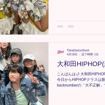
いフォーメーションを覚え
頑張っています！！ 今回は
ことで、足の裏の使い方をた
の裏が上手に使えると、綺
できるようになるので、今
張って取り組みましょう💃 
ス詳細 https://www.tiaradan
＊-＊-＊-＊-＊-＊-＊-＊ 新
✨ お気軽にDMまたは、tiara.d
TiaraDanceShool
絡ください📩💕 ＊-＊-＊-＊-
4月18日
読了時間: 1分
#TiaraDanceSchool 
大和田HIPHOP
ンス #埼玉キッズダンス#埼
ッズダンス #大宮チア #見沼
こんばんは🌙 大和田HIP
今日からHIPHOPクラスは
backnumberの「大不正
があけて、新学期になった
さん教えてくれました😊🌸
に、来てくれたら嬉しいです