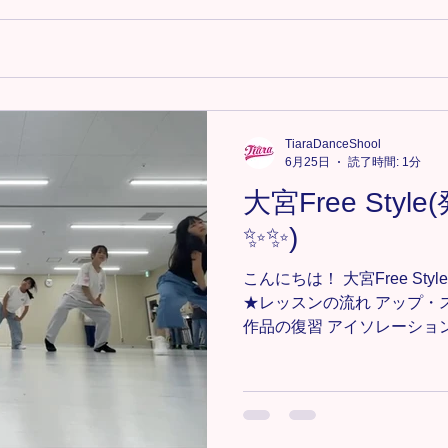
TiaraDanceShool
6月25日
読了時間: 1分
大宮Free Sty
✨✨)
こんにちは！ 大宮Free St
★レッスンの流れ アップ・ス
作品の復習 アイソレーション 振付 🎧
Harmony 発表会に向け
ています🏃 大変だと思い
になっていてとても良い感
いきましょう💃✳︎ 🔸大宮教室F
https://www.tiaradance.com