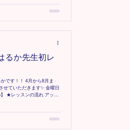
4/20(月)です！ 体験・見学
和田教室HIPHOPクラス詳細
m/omiya-hiphop ＊-＊-＊-＊-＊-
募集中‼️ 見学•体験0円✨ お気
e123@gmail.comにご連絡くだ
＊-＊-＊-＊-＊
#埼玉HIPHOP #大和田ダン
le(はるか先生初レ
見沼区ダンス #見沼区キッズダ
かです！！ 4月から8月ま
担当させていただきます✨ 金曜日
hiphop】 ★レッスンの流れ アッ
ション リズムトレーニング 振
hab) / CHUNG HA & R3HAB
iphopになってから初回のレッ
1つの動きをじっくり説明し
ました☺️ 来週振付続きま