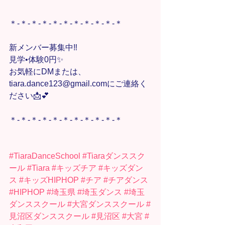
＊-＊-＊-＊-＊-＊-＊-＊-＊-＊-＊
新メンバー募集中‼️
見学•体験0円✨
お気軽にDMまたは、
tiara.dance123@gmail.comにご連絡く
ださい📩💕
＊-＊-＊-＊-＊-＊-＊-＊-＊-＊-＊
#TiaraDanceSchool
#Tiaraダンススク
ール
#Tiara
#キッズチア
#キッズダン
ス
#キッズHIPHOP
#チア
#チアダンス
#HIPHOP
#埼玉県
#埼玉ダンス
#埼玉
ダンススクール
#大宮ダンススクール
#
見沼区ダンススクール
#見沼区
#大宮
#