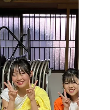
こんにちは！ 大宮教室Free styleクラスを10月か
ら担当しているKatyです💐✨ ⭐︎先日行ったこと ・
11月の公演に向けた練習 ・ジャンプ ・柔軟 ・筋
トレ（体幹） ・プリエ 約1年ぶりのレッスンでし
た！ みんなのダンスも成長していて、ちょっとお
姉さんになったかな？🤭 新しい生徒さんをお迎え
して、自己紹介からスタート！ 趣味の共有もでき
てそれぞれがいろんなことに挑戦しながら過ごし
ているのはとても素敵だなと！ ダンスと答えてる
子もいてやっぱり向上心の高さはこのフリースタ
イルクラスならではの空気感ですね！ 今季は細か
いところからおさらいをして、全体の底上げがで
きたらと思います！ もっとダンスを楽しめるよう
に基礎練習を頑張りましょう🥰 写真は、以前みん
なと撮ったものです🫶🏻🫶🏻 🔸大宮教室Freestyle
クラス詳細 https://www.tiaradance.com/omiya-
free-style ＊-＊-＊-＊-＊-＊-＊-＊-＊-＊-＊ 新メン
バー募集中‼️ 見学•体験0円✨ お気軽にDMまたは、
tiara.danc