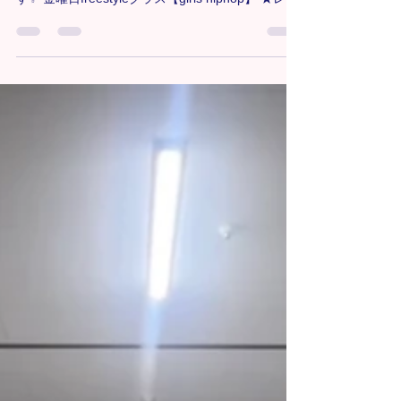
みなさん、こんにちは！はるかです！！ 4月から8
月まで、Free Styleクラスを担当させていただきま
す✨ 金曜日freestyleクラス【girls hiphop】 ★レッ
スンの流れ アップ・ストレッチ アイソレーション
リズムトレーニング 振付 🎧Dream of You(with
R3hab) / CHUNG HA & R3HAB 先日は、ジャンル
がgirls hiphopになってから初回のレッスンだった
こともあり、1つ1つの動きをじっくり説明して、
反復しながら進めていきました☺️ 来週振付続きま
す！ よりクリアに踊れるように練習していきまし
ょう✳︎ 🔸大宮教室Freestyleクラス詳細
https://www.tiaradance.com/omiya-free-style ＊-
＊-＊-＊-＊-＊-＊-＊-＊-＊-＊ 新メンバー募集中‼️
見学•体験0円✨ お気軽にDMまたは、
tiara.dance123@gmail.comにご連絡ください📩💕
＊-＊-＊-＊-＊-＊-＊-＊-＊-＊-＊
#TiaraDanceSchool #T