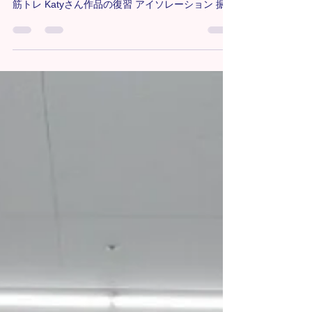
こんにちは！ 大宮Free Styleクラス担当のはるか
です💛💛 ★レッスンの流れ アップ・ストレッチ・
筋トレ Katyさん作品の復習 アイソレーション 振付
🎧Me & My Girls/ Fifth Harmony 発表会に向けて、
毎週新しい振付や構成が入っています🏃 大変だと
思いますがみんな着実にできるようになっていて
とても良い感じです！まだまだ積み重ねていきま
しょう💃✳︎ 🔸大宮教室Freestyleクラス詳細
https://www.tiaradance.com/omiya-free-style ＊-
＊-＊-＊-＊-＊-＊-＊-＊-＊-＊ 新メンバー募集中‼️
見学•体験0円✨ お気軽にDMまたは、
tiara.dance123@gmail.comにご連絡ください📩💕
＊-＊-＊-＊-＊-＊-＊-＊-＊-＊-＊
#TiaraDanceSchool #Tiaraダンススクール #Tiara
#キッズチア #キッズダンス #キッズHIPHOP #チ
ア #チアダンス #HIPHOP #埼玉県 #埼玉ダンス #
埼玉ダンススクール