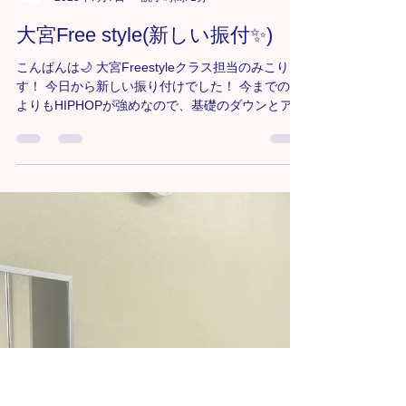
TiaraDanceShool
2025年7月7日
読了時間: 1分
大宮Free style(新しい振付✨)
こんばんは🌙 大宮Freestyleクラス担当のみこりで
す！ 今日から新しい振り付けでした！ 今までの曲
よりもHIPHOPが強めなので、基礎のダウンとアッ
プの練習からしました！🙆‍♀️ ダウンとアップがマス
ターできたら踊りの幅も広がるし、色々なジャン
ルにも活きていくと思...