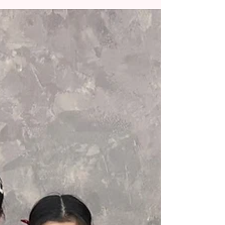
こんにちは！ Free Styleクラス担当のKatyです🧡 ⭐︎
行ったこと ・ジャンプ ・アイソレーション ・柔軟
・プリエ ・振り入れ 新しい振り入れをしました！
今回の使用曲は、iScream というアイドルグルー
プの、「茉莉花-jasmine-」です✨ ファンシーで女
の子らしい歌声なので、女性のラインを意識して
全体的に踊れたら良いなと思います🫣 大きく踊っ
て曲のリズムにハマることを目標に日々頑張って
いきましょう🥰🥰 写真は、ハロウィンレッスンの
時のものです🎃♡ 🔸大宮教室Freestyleクラス詳細
https://www.tiaradance.com/omiya-free-style ＊-
＊-＊-＊-＊-＊-＊-＊-＊-＊-＊ 新メンバー募集中‼️
見学•体験0円✨ お気軽にDMまたは、
tiara.dance123@gmail.comにご連絡ください📩💕
＊-＊-＊-＊-＊-＊-＊-＊-＊-＊-＊
#TiaraDanceSchool #Tiaraダンススクール #Tiara
#キッズチア #キッズダンス #キッズHIPH