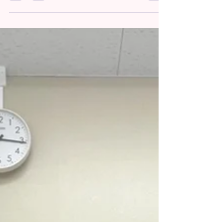
こんにちは！ Freestyleクラス担当のKatyです☀️ 発
表会に向けて新振付に突入しました！ 【今日やっ
たこと】 • ジャンプ • アイソレーション • プリエ •
柔軟 • 振付 1サビと2サビが混ざって頭がごちゃご
ちゃになりそうだったけど、みんな一生懸命で偉
いです！💕これからは「透き通った水」や「助け
合い」をテーマに、ジブリ映画のような素敵な世
界観を作っていくのが課題かと思います。音を整
理して、キラキラした水しぶきを表現していきま
しょう🤝💖 🔸大宮教室Freestyleクラス詳細
https://www.tiaradance.com/omiya-free-style ＊-
＊-＊-＊-＊-＊-＊-＊-＊-＊-＊ 新メンバー募集中‼️
見学•体験0円✨ お気軽にDMまたは、
tiara.dance123@gmail.comにご連絡ください📩💕
＊-＊-＊-＊-＊-＊-＊-＊-＊-＊-＊
#TiaraDanceSchool #Tiaraダンススクール #Tiara
#キッズチア #キッズダンス #キッズHIPHOP #チ
ア #チア