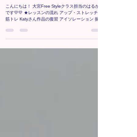
✨✨)
こんにちは！ 大宮Free Styleクラス担当のはるか
です💛💛 ★レッスンの流れ アップ・ストレッチ・
筋トレ Katyさん作品の復習 アイソレーション 振付
🎧Me & My Girls/ Fifth Harmony 発表会に向けて、
毎週新しい振付や構成が入っています🏃 大変だと
思いますがみんな着実にできるようになっていて
とても良い感じです！まだまだ積み重ねていきま
しょう💃✳︎ 🔸大宮教室Freestyleクラス詳細
https://www.tiaradance.com/omiya-free-style ＊-
＊-＊-＊-＊-＊-＊-＊-＊-＊-＊ 新メンバー募集中‼️
見学•体験0円✨ お気軽にDMまたは、
tiara.dance123@gmail.comにご連絡ください📩💕
＊-＊-＊-＊-＊-＊-＊-＊-＊-＊-＊
#TiaraDanceSchool #Tiaraダンススクール #Tiara
#キッズチア #キッズダンス #キッズHIPHOP #チ
ア #チアダンス #HIPHOP #埼玉県 #埼玉ダンス #
埼玉ダンススクール