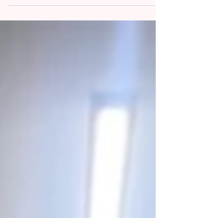
月まで、Free Styleクラスを担当させていただきま
す✨ 金曜日freestyleクラス【girls hiphop】 ★レッ
スンの流れ アップ・ストレッチ アイソレーション
リズムトレーニング 振付 🎧Dream of You(with
R3hab) / CHUNG HA & R3HAB 先日は、ジャンル
がgirls hiphopになってから初回のレッスンだった
こともあり、1つ1つの動きをじっくり説明して、
反復しながら進めていきました☺️ 来週振付続きま
す！ よりクリアに踊れるように練習していきまし
ょう✳︎ 🔸大宮教室Freestyleクラス詳細
https://www.tiaradance.com/omiya-free-style ＊-
＊-＊-＊-＊-＊-＊-＊-＊-＊-＊ 新メンバー募集中‼️
見学•体験0円✨ お気軽にDMまたは、
tiara.dance123@gmail.comにご連絡ください📩💕
＊-＊-＊-＊-＊-＊-＊-＊-＊-＊-＊
#TiaraDanceSchool #T