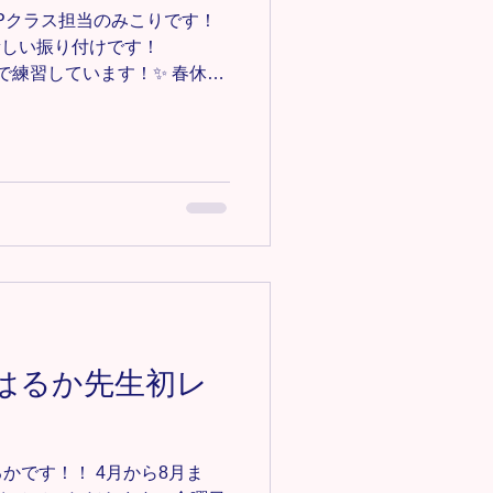
区ダンス #見沼
HOPクラス担当のみこりです！
新しい振り付けです！
解」で練習しています！✨ 春休み
みんなは学校でのことをたく
 ダンスは息抜きに、楽しみ
！ 今年度もよろしくお願い
4/20(月)です！ 体験・見学
和田教室HIPHOPクラス詳細
m/omiya-hiphop ＊-＊-＊-＊-＊-
募集中‼️ 見学•体験0円✨ お気
e123@gmail.comにご連絡くだ
＊-＊-＊-＊-＊
#埼玉HIPHOP #大和田ダン
le(はるか先生初レ
見沼区ダンス #見沼区キッズダ
かです！！ 4月から8月ま