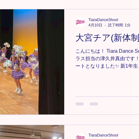
https://www.tiaradance.co
＊-＊-＊-＊-＊-＊ 新メンバー
軽にDMまたは、tiara.danc
TiaraDanceShool
さい📩💕 ＊-＊-＊-＊-＊-＊-
4月10日
読了時間: 1分
#TiaraDanceSchool 
大宮チア(新体制
ンス #埼玉キッズダンス #埼玉
KPOP #大宮ダンス #大宮
こんにちは！ Tiara Danc
ラス担当の津久井真由です！
ートとなりました✨ 新1年
で、例年よりも新体制になった
加わったメンバーとつくる作
のイベントで初披露です💖
い〜！！！！疲れた〜！！！
番までには、可愛く踊って
す🫣♡ これからも一緒に頑張
先日のDance NexTでの幼
スクラス https://www.tiarada
＊-＊-＊-＊-＊-＊-＊-＊ 新
TiaraDanceShool