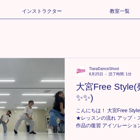
インストラクター
教室一覧
TiaraDanceShool
6月25日
読了時間: 1分
大宮Free Sty
✨✨)
こんにちは！ 大宮Free St
★レッスンの流れ アップ・ス
作品の復習 アイソレーション 振付 🎧
Harmony 発表会に向け