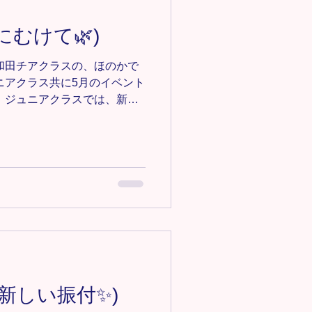
 #埼玉ダンス #埼玉キッズダ
ズダンス #大宮チア #見沼区
にむけて🌿)
 #見沼区チア #大和田ダンス
和田チアクラスの、ほのかで
ュニアクラス共に5月のイベント
 ジュニアクラスでは、新し
ながら、基礎トレーニングも
ジャンプの基礎の基礎という
くさん練習しました！🦶 足
麗な爪先で、高いジャンプが
後も地味なトレーニングも頑
🔸大和田教室/チアダンスクラ
ce.com/owada-cheer ＊-＊-＊-
メンバー募集中‼️ 見学•体験0円
ance123@gmail.comにご連
＊-＊-＊-＊-＊-＊-＊
#キッズダンス #キッズチア #埼玉ダ
(新しい振付✨)
玉チア #大宮ダンス #大宮キ