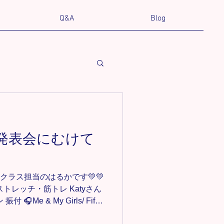
Q&A
Blog
le(発表会にむけて
yleクラス担当のはるかです💛💛
トレッチ・筋トレ Katyさん
Me & My Girls/ Fifth
て、毎週新しい振付や構成が入っ