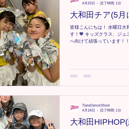
#キッズダンス #キッズチア
4月20日
読了時間: 1分
ンス #大宮ダンス #大宮キッ
大和田チア(5月
ダンス #見沼区キッズダンス
#
皆様こんにちは！ 水曜日大
す！🧡 キッズクラス、ジ
へ向けて頑張っています！！
いフォーメーションを覚え
頑張っています！！ 今回は
ことで、足の裏の使い方をた
の裏が上手に使えると、綺
できるようになるので、今
張って取り組みましょう💃 
ス詳細 https://www.tiaradan
＊-＊-＊-＊-＊-＊-＊-＊ 新
✨ お気軽にDMまたは、tiara.d
TiaraDanceShool
絡ください📩💕 ＊-＊-＊-＊-
4月18日
読了時間: 1分
#TiaraDanceSchool 
大和田HIPHOP
ンス #埼玉キッズダンス#埼