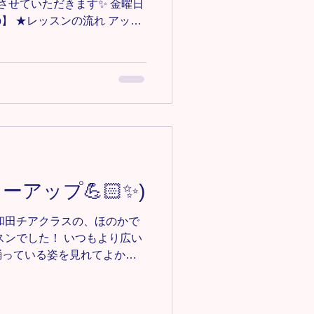
担当させていただきます✨ 金曜日
hiphop】 ★レッスンの流れ アッ
ション リズムトレーニング 振
hab) / CHUNG HA & R3HAB
iphopになってから初回のレッ
1つの動きをじっくり説明し
ました☺️ 来週振付続きま
うに練習していきましょう✳︎
詳細
/omiya-free-style ＊-＊-＊-＊-
バー募集中‼️ 見学•体験0円✨ お
ーアップ💪🏻✨)
ce123@gmail.comにご連絡く
-＊-＊-＊-＊-＊
和田チアクラスの、ほのかで
スンでした！ いつもより広い
踊っている姿を見れてよかっ
ラスからジュニアクラスにな
 緊張気味でしたが、これか
、みんなで頑張っていきまし