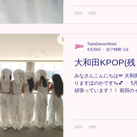
ています🏃 大変だと思い
になっていてとても良い感
いきましょう💃✳︎ 🔸大宮教室F
https://www.tiaradance.com
＊-＊-＊-＊-＊-＊-＊ 新メン
気軽にDMまたは、tiara.dan
ださい📩💕 ＊-＊-＊-＊-＊-＊
TiaraDanceShool
4月29日
読了時間: 1分
#TiaraDanceSchool #Ti
チア #キッズダンス #キッズH
大和田KPOP(残り
#HIPHOP #埼玉県 #埼玉
みなさんこんにちは🪽 大和
りますほのかです🦦💕 
頑張っています！！ 前回の
付けもフォーメーションも全て
トまで残りのレッスンでは
付け、フォーメーションの
カッコよく見えるのかを意
う！❤️‍🔥 少人数で踊って
も増やしていきたいと思いま