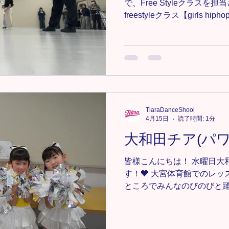
で、Free Styleクラスを
freestyleクラス【girls 
プ・ストレッチ アイソレー
付 🎧Dream of You(with R3
先日は、ジャンルがgirls h
スンだったこともあり、1つ
て、反復しながら進めていき
す！ よりクリアに踊れるよ
🔸大宮教室Freestyleクラス
TiaraDanceShool
https://www.tiaradance.com
4月15日
読了時間: 1分
＊-＊-＊-＊-＊-＊-＊ 新メン
大和田チア(パワ
気軽にDMまたは、tiara.dan
ださい📩💕 ＊-＊-＊-＊-＊-＊
皆様こんにちは！ 水曜日大
#TiaraDanceSchool #T
す！🧡 大宮体育館でのレッ
ところでみんなのびのびと
たです！ 今月からキッズク
ったメンバーもいました！
らはジュニアクラスとして