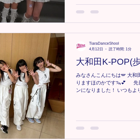
ょう！⭐️ キッズクラスの
って少し寂しそうでしたが
ワーも減ってしまわないよ
りましょう💃⭐️ 🔸大和田
https://www.tiaradance.co
＊-＊-＊-＊-＊-＊ 新メンバー
TiaraDanceShool
軽にDMまたは、tiara.danc
4月12日
読了時間: 1分
さい📩💕 ＊-＊-＊-＊-＊-＊-
大和田K-POP(
#TiaraDanceSchool 
ンス #埼玉キッズダンス#埼
みなさんこんにちは🪽 大和
ッ
りますほのかです🦦💕 
ンになりました！ いつもよ
ったので、振り付けに入っ
習をしました🚶😎 はじめ
んなとてもかっこよくあるかて
たくさん進みましたが、み
晴らしかったです！ 来週も
張りましょう！！⭐️ 🔸大和