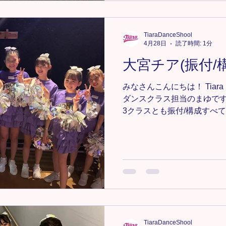
見つけてどんどん吸収していきま
室KPOPジュニアクラス
https://www.tiaradance.co
TiaraDanceShool
＊-＊-＊-＊-＊-＊ 新メンバー
4月28日
読了時間: 1分
軽にDMまたは、tiara.danc
大宮チア(振付/構成
さい📩💕 ＊-＊-＊-＊-＊-＊-
#TiaraDanceSchool 
みなさんこんにちは！ Tiara 
ンス #埼玉キッ
ダンスクラス担当のまゆです
3クラスとも振付/構成すべ
1年生/4年生は、急ピッチ
てきてくれてありがとうの気持ちが大
り３回のレッスンですが、
って踊れる様サポートしたい
れ〜🥰！！ 🔸大宮教室チ
https://www.tiaradance.co
＊-＊-＊-＊-＊ 新メンバー募
にDMまたは、tiara.dance
い📩💕 ＊-＊-＊-＊-＊-＊-＊-＊
TiaraDanceShool