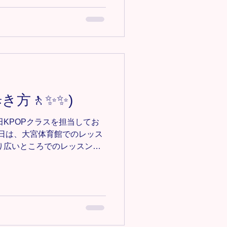
みんなはメンバーが減ってしま
、人数が減ってもみんなのパ
うに今まで以上に元気に頑張
教室/チアダンスクラス詳細
m/owada-cheer ＊-＊-＊-＊-＊-
募集中‼️ 見学•体験0円✨ お気
e123@gmail.comにご連絡くだ
＊-＊-＊-＊-＊
歩き方🚶✨✨)
#キッズダンス #キッズチア #埼玉ダ
玉チア #大宮ダンス #大宮キ
田KPOPクラスを担当してお
先日は、大宮体育館でのレッス
り広いところでのレッスンだ
ているかっこいい歩き方の練
は苦戦気味でしたが、最後はみ
いました👏👏 振り付けも
んなしっかりとできていて素
どんどん振り付けを覚えて頑
田教室KPOPクラス