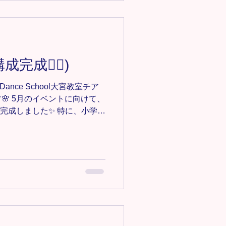
しょう！❤️‍🔥 🔸大和田教
m/owada-k-pop ＊-＊-＊-＊-＊-
募集中‼️ 見学•体験0円✨ お気
e123@gmail.comにご連絡くだ
完成❤️‍🔥)
＊-＊-＊-＊-＊
#キッズダンス #キッズチア #埼玉ダ
Dance School大宮教室チア
🌸 5月のイベントに向けて、
て完成しました✨ 特に、小学校
なレッスンの中、頑張ってつい
きいです🥹❤️‍🔥❤️‍🔥 残
みんながステージで自信を持
と思います♪ みんながんば
アダンスクラス
m/omiya-cheer ＊-＊-＊-＊-＊-
集中‼️ 見学•体験0円✨ お気軽
123@gmail.comにご連絡くださ
-＊-＊ #TiaraDanceSchool