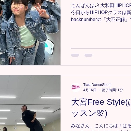
ッズダンス #大宮チア #見沼
こんばんは🌙 大和田HIP
今日からHIPHOPクラスは
backnumberの「大不正
があけて、新学期になった
さん教えてくれました😊🌸
に、来てくれたら嬉しいです
します🙇🙌 次回のレッスンは
お待ちしております🙌 🔸大
https://www.tiaradance.co
＊-＊-＊-＊-＊-＊ 新メンバー
軽にDMまたは、tiara.danc
さい📩💕 ＊-＊-＊-＊-＊-＊-
TiaraDanceShool
#TiaraDanceSchool #キッズダンス #キッズHIPHOP #埼
4月16日
読了時間: 1分
玉ダンス #埼玉キッズダンス 
大宮Free Sty
ス #大和田キッズダンス #
ンス
ッスン🌸)
みなさん、こんにちは！はる