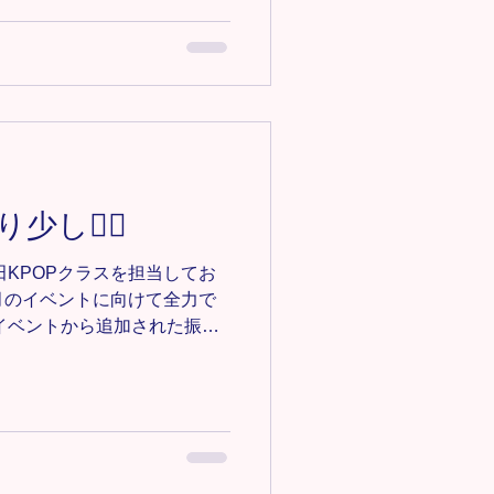
ますがみんな着実にできるよう
じです！まだまだ積み重ねて
reestyleクラス詳細
/omiya-free-style ＊-＊-＊-＊-
バー募集中‼️ 見学•体験0円✨ お
ce123@gmail.comにご連絡く
-＊-＊-＊-＊-＊
araダンススクール #Tiara #キッズ
IPHOP #チア #チアダンス
少し❤️‍🔥
ダンス #埼玉ダンススクール
田KPOPクラスを担当してお
5月のイベントに向けて全力で
イベントから追加された振り
完成しました👏👏 イベン
完成度を上げるために、振り
再確認どのように踊ればより
識して頑張っていきましょ
他のメンバーのダンスを見る時間
す！ お友達のいいところを