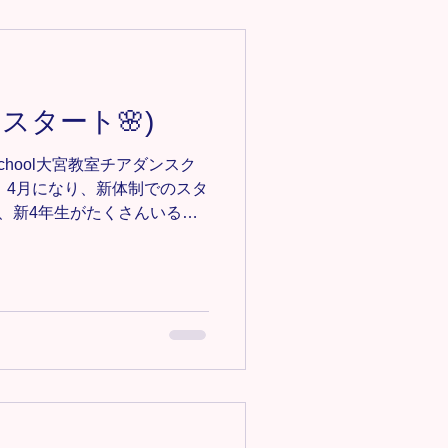
m/owada-k-pop ＊-＊-＊-＊-＊-
募集中‼️ 見学•体験0円✨ お気
e123@gmail.comにご連絡くだ
＊-＊-＊-＊-＊
#キッズダンス #キッズチア #埼玉ダ
スタート🌸)
チア #埼玉HIPHOP #埼玉
キッズダン
e School大宮教室チアダンスク
 4月になり、新体制でのスタ
生、新4年生がたくさんいるの
実感があります🙂‍↕️ 新しく
品は、5月の東武動物公園で
 みんな先週は、難し
と言っていましたが…笑 本
くれるみんなだと信じていま
っていこうね💪🏻 写真は、
児クラス📸 🔸大宮教室チアダン
nce.com/omiya-cheer ＊-＊-
メンバー募集中‼️ 見学•体験0円