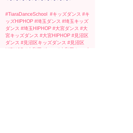
#TiaraDanceSchool
#キッズダンス
#キ
ッズHIPHOP
#埼玉ダンス
#埼玉キッズ
ダンス
#埼玉HIPHOP
#大宮ダンス
#大
宮キッズダンス
#大宮HIPHOP
#見沼区
ダンス
#見沼区キッズダンス
#見沼区
HIPHOP
#大和田ダンス
#大和田キッズ
ダンス
#大和田HIPHOP
#見沼区ダンス
スクール
#大和田ダンススクール
#大
宮
#見沼区
#大和田
#大和田Mops
#大宮
体育館
すべて表示
最新記事