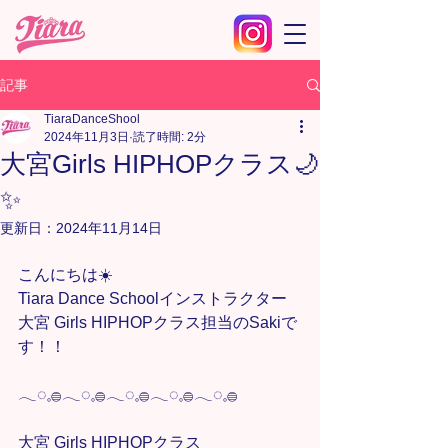
記事
TiaraDanceShool
2024年11月3日
読了時間: 2分
大宮Girls HIPHOPクラス🌙
✨
更新日：
2024年11月14日
こんにちは☀️
Tiara Dance Schoolインストラクター
大宮 Girls HIPHOPクラス担当のSakiで
す！！
𓂃◌𓈒𓐍𓂃◌𓈒𓐍𓂃◌𓈒𓐍𓂃◌𓈒𓐍𓂃◌𓈒𓐍
大宮 Girls HIPHOPクラス