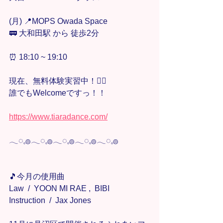
(月) 📍MOPS Owada Space
🚃 大和田駅 から 徒歩2分
⏰ 18:10 ~ 19:10
現在、無料体験実習中！🙋‍♀️
誰でもWelcomeですっ！！
https://www.tiaradance.com/
𓂃◌𓈒𓐍𓂃◌𓈒𓐍𓂃◌𓈒𓐍𓂃◌𓈒𓐍𓂃◌𓈒𓐍
🎵今月の使用曲
Law  /  YOON MI RAE ,  BIBI
Instruction  /  Jax Jones