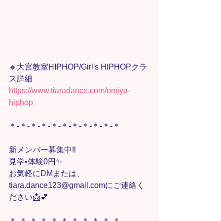
🔸大宮教室HIPHOP/Girl's HIPHOPクラ
ス詳細
https://www.tiaradance.com/omiya-
hiphop
＊-＊-＊-＊-＊-＊-＊-＊-＊-＊-＊
新メンバー募集中‼️
見学•体験0円✨
お気軽にDMまたは、
tiara.dance123@gmail.comにご連絡く
ださい📩💕
＊-＊-＊-＊-＊-＊-＊-＊-＊-＊-＊