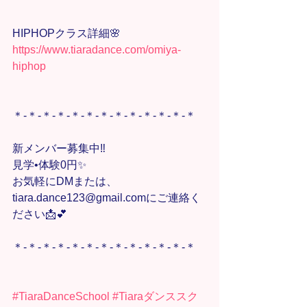
HIPHOPクラス詳細🌸
https://www.tiaradance.com/omiya-
hiphop
＊-＊-＊-＊-＊-＊-＊-＊-＊-＊-＊-＊-＊
新メンバー募集中‼️
見学•体験0円✨
お気軽にDMまたは、
tiara.dance123@gmail.comにご連絡く
ださい📩💕
＊-＊-＊-＊-＊-＊-＊-＊-＊-＊-＊-＊-＊
#TiaraDanceSchool
#Tiaraダンススク