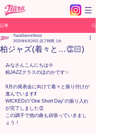
記事
TiaraDanceShool
2025年6月26日
読了時間: 1分
柏ジャズ(着々と…👏🏻)
みなさんこんにちは🌞
柏JAZZクラスのほのかです✨
9月の発表会に向けて着々と振り付けが
進んでいます💃
WICKEDの"One Short Day"の振り入れ
が完了しました👏
この調子で他の曲も頑張っていきまし
ょう！