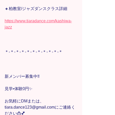
🔸柏教室/ジャズダンスクラス詳細
https://www.tiaradance.com/kashiwa-
jazz
＊-＊-＊-＊-＊-＊-＊-＊-＊-＊-＊
新メンバー募集中‼️
見学•体験0円✨
お気軽にDMまたは、
tiara.dance123@gmail.comにご連絡く
ださい📩💕