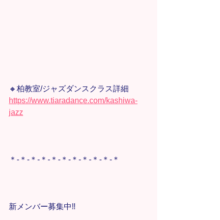
🔸柏教室/ジャズダンスクラス詳細
https://www.tiaradance.com/kashiwa-
jazz
＊-＊-＊-＊-＊-＊-＊-＊-＊-＊-＊
新メンバー募集中‼️