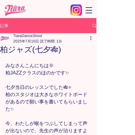
記事
TiaraDanceShool
2025年7月10日
読了時間: 1分
柏ジャズ(七夕🎋)
みなさんこんにちは🌞
柏JAZZクラスのほのかです✨
七夕当日のレッスンでした🎋⭐️
柏のスタジオは大きなホワイトボード
があるので願い事を書いてもらいまし
た✨
今、わたしが喉をつぶしてしまって声
が出ないので、先生の声が治りますよ