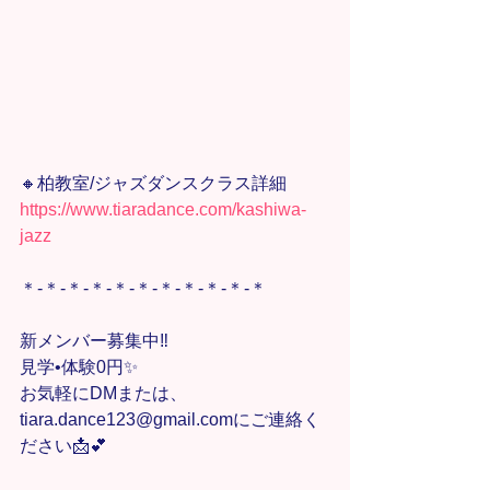
🔸柏教室/ジャズダンスクラス詳細
https://www.tiaradance.com/kashiwa-
jazz
＊-＊-＊-＊-＊-＊-＊-＊-＊-＊-＊
新メンバー募集中‼️
見学•体験0円✨
お気軽にDMまたは、
tiara.dance123@gmail.comにご連絡く
ださい📩💕