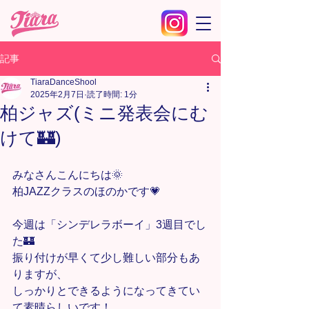
記事
TiaraDanceShool
2025年2月7日
読了時間: 1分
柏ジャズ(ミニ発表会にむ
けて🏰)
みなさんこんにちは🌞
柏JAZZクラスのほのかです💗
今週は「シンデレラボーイ」3週目でし
た🏰
振り付けが早くて少し難しい部分もあ
りますが、
しっかりとできるようになってきてい
て素晴らしいです！