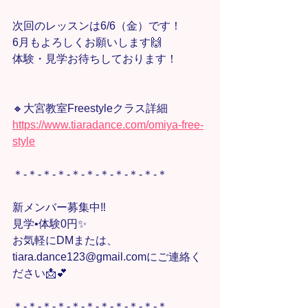
次回のレッスンは6/6（金）です！
6月もよろしくお願いします🙌
体験・見学お待ちしております！
🔸大宮教室Freestyleクラス詳細
https://www.tiaradance.com/omiya-free-
style
＊-＊-＊-＊-＊-＊-＊-＊-＊-＊-＊
新メンバー募集中‼️
見学•体験0円✨
お気軽にDMまたは、
tiara.dance123@gmail.comにご連絡く
ださい📩💕
＊-＊-＊-＊-＊-＊-＊-＊-＊-＊-＊