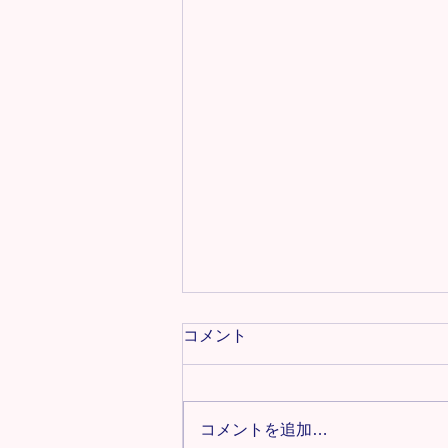
教室名・レッスン時間・活動
コメント
場所変更のお知らせ
いつもTiara Dance Schoolをご利
用いただき、ありがとうございま
コメントを追加…
す。 このたび、より広い環境で