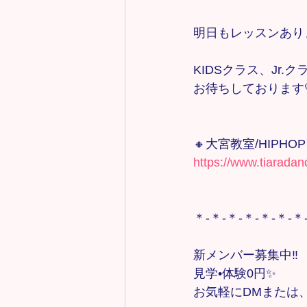
明日もレッスンあります！
KIDSクラス、Jr.クラ
お待ちしております
🔸大宮教室/HIPH
https://www.tiarada
＊-＊-＊-＊-＊-＊-＊
新メンバー募集中‼️
見学•体験0円✨
お気軽にDMまたは、tia