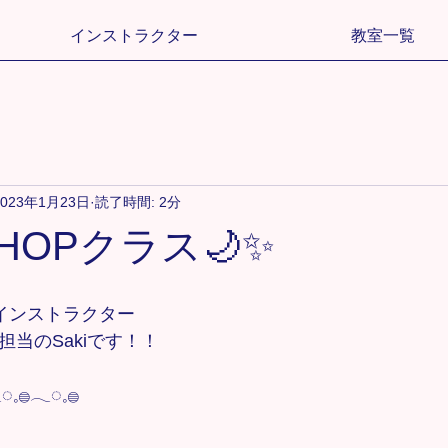
インストラクター
教室一覧
2023年1月23日
読了時間: 2分
PHOPクラス🌙✨
hoolインストラクター
ス担当のSakiです！！
◌𓈒𓐍𓂃◌𓈒𓐍