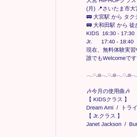
大宮 HIPHOPクラス
(月) 📍さいたま市
🚃 大宮駅 から タク
🚃 大和田駅 から 徒
KIDS  16:30 - 17:30
Jr.      17:40 - 18:40
現在、無料体験実習中！
誰でもWelcomeで
𓂃◌𓈒𓐍𓂃◌𓈒𓐍𓂃◌𓈒𓐍𓂃
🎶今月の使用曲🎶
【 KIDSクラス 】
Dream Ami  / 
【 Jr.クラス 】  
Janet Jackson  /  Bur