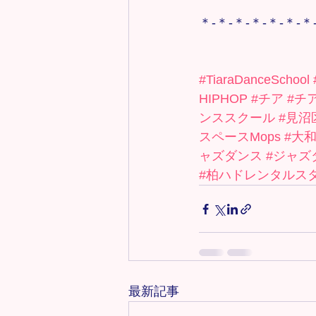
＊-＊-＊-＊-＊-＊-＊
#TiaraDanceSchool
HIPHOP
#チア
#チ
ンススクール
#見沼
スペースMops
#大
ャズダンス
#ジャズ
#柏ハドレンタルス
最新記事