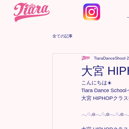
全ての記事
TiaraDanceShool
大宮 HI
こんにちは☀️
Tiara Dance Sc
大宮 HIPHOPクラ
𓂃◌𓈒𓐍𓂃◌𓈒𓐍𓂃◌𓈒𓐍𓂃