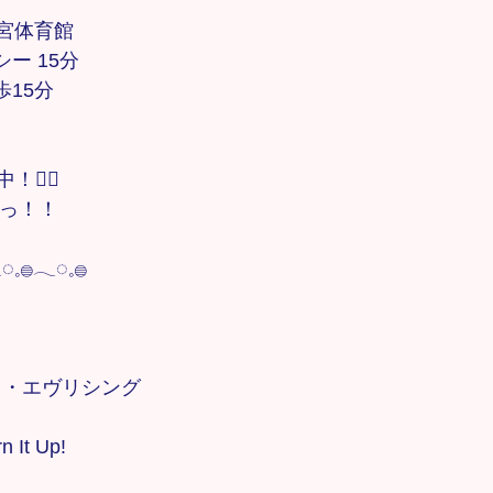
大宮体育館
シー 15分
歩15分
‍♀️
すっ！！
◌𓈒𓐍𓂃◌𓈒𓐍
 トライ・エヴリシング
n It Up!