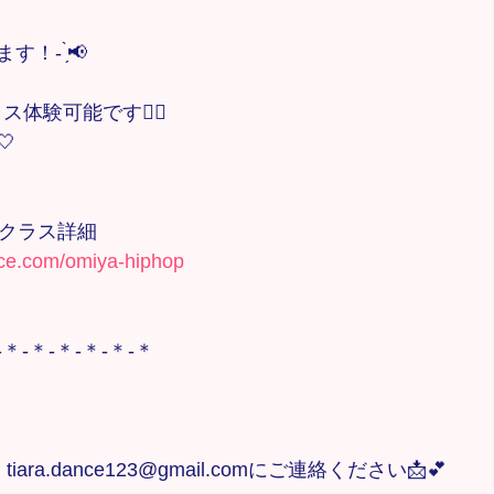
- ̗̀📢
ス体験可能です🙋‍♀️

OPクラス詳細
nce.com/omiya-hiphop
-＊-＊-＊-＊-＊-＊
ra.dance123@gmail.comにご連絡ください📩💕