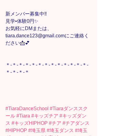
新メンバー募集中‼️
見学•体験0円✨
お気軽にDMまたは、
tiara.dance123@gmail.comにご連絡く
ださい📩💕
＊-＊-＊-＊-＊-＊-＊-＊-＊-＊-＊-＊-＊-
＊-＊-＊-＊
#TiaraDanceSchool
#Tiaraダンススク
ール
#Tiara
#キッズチア
#キッズダン
ス
#キッズHIPHOP
#チア
#チアダンス
#HIPHOP
#埼玉県
#埼玉ダンス
#埼玉