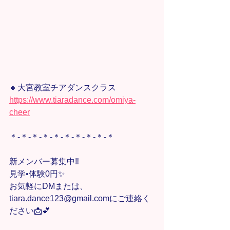
🔸大宮教室チアダンスクラス
https://www.tiaradance.com/omiya-
cheer
＊-＊-＊-＊-＊-＊-＊-＊-＊-＊
新メンバー募集中‼️
見学•体験0円✨
お気軽にDMまたは、
tiara.dance123@gmail.comにご連絡く
ださい📩💕