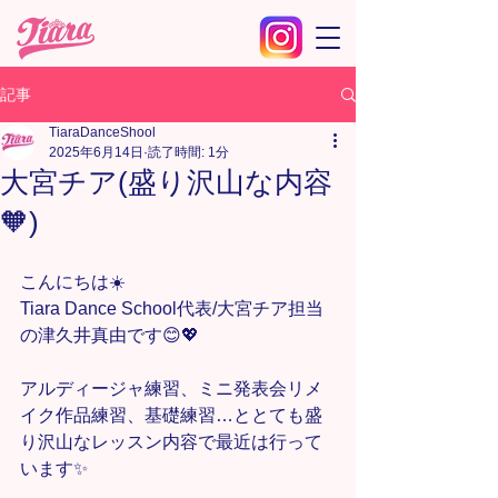
記事
TiaraDanceShool
2025年6月14日
読了時間: 1分
大宮チア(盛り沢山な内容
🧡)
こんにちは☀️
Tiara Dance School代表/大宮チア担当
の津久井真由です😊💖
アルディージャ練習、ミニ発表会リメ
イク作品練習、基礎練習…ととても盛
り沢山なレッスン内容で最近は行って
います✨