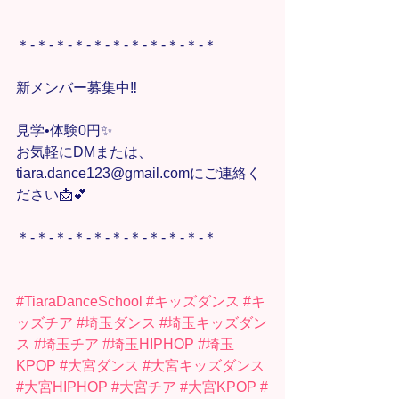
＊-＊-＊-＊-＊-＊-＊-＊-＊-＊-＊
新メンバー募集中‼️
見学•体験0円✨
お気軽にDMまたは、
tiara.dance123@gmail.comにご連絡く
ださい📩💕
＊-＊-＊-＊-＊-＊-＊-＊-＊-＊-＊
#TiaraDanceSchool
#キッズダンス
#キ
ッズチア
#埼玉ダンス
#埼玉キッズダン
ス
#埼玉チア
#埼玉HIPHOP
#埼玉
KPOP
#大宮ダンス
#大宮キッズダンス
#大宮HIPHOP
#大宮チア
#大宮KPOP
#