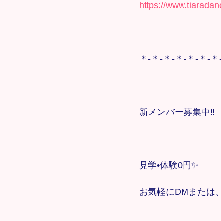
https://www.tiarada
＊-＊-＊-＊-＊-＊-＊
新メンバー募集中‼️
見学•体験0円✨
お気軽にDMまたは、tia